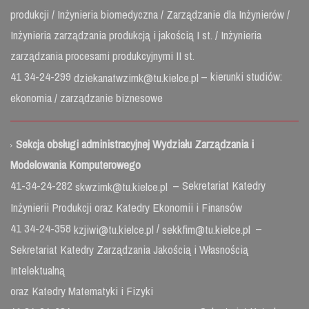
produkcji / Inżynieria biomedyczna / Zarządzanie dla Inżynierów /
Inżynieria zarządzania produkcją i jakością I st. / Inżynieria
zarządzania procesami produkcyjnymi II st.
41 34-24-299
– kierunki studiów:
dziekanatwzimk@tu.kielce.pl
ekonomia / zarządzanie biznesowe
Sekcja obsługi administracyjnej Wydziału Zarządzania i
Modelowania Komputerowego
41-34-24-282
– Sekretariat Katedry
skwzimk@tu.kielce.pl
Inżynierii Produkcji oraz Katedry Ekonomii i Finansów
41 34-24-358
/
–
kzjiwi@tu.kielce.pl
sekkfim@tu.kielce.pl
Sekretariat Katedry Zarządzania Jakością i Własnością
Intelektualną
oraz Katedry Matematyki i Fizyki