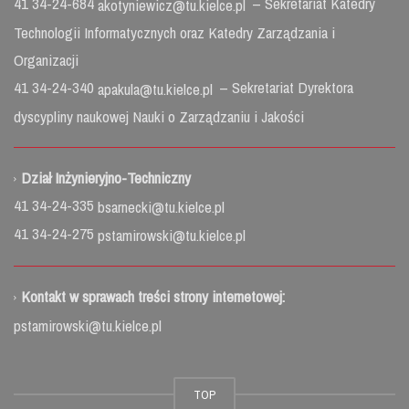
41 34-24-684
– Sekretariat Katedry
akotyniewicz@tu.kielce.pl
Technologii Informatycznych oraz Katedry Zarządzania i
Organizacji
41 34-24-340
– Sekretariat Dyrektora
apakula@tu.kielce.pl
dyscypliny naukowej Nauki o Zarządzaniu i Jakości
Dział Inżynieryjno-Techniczny
41 34-24-335
bsarnecki@tu.kielce.pl
41 34-24-275
pstamirowski@tu.kielce.pl
Kontakt w sprawach treści strony internetowej:
pstamirowski@tu.kielce.pl
TOP