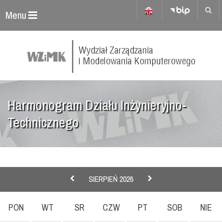
Menu
Harmonogram Działu Inżynieryjno-
Technicznego
SIERPIEŃ 2026
PON
WT
SR
CZW
PT
SOB
NIE