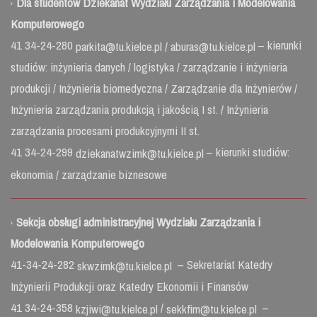
Dla studentów Dziekanat Wydziału Zarządzania i Modelowania
Komputerowego
41 34-24-280
– kierunki
parkita@tu.kielce.pl /
aburas@tu.kielce.pl
studiów: inżynieria danych / logistyka / zarządzanie i inżynieria
produkcji / Inżynieria biomedyczna / Zarządzanie dla Inżynierów /
Inżynieria zarządzania produkcją i jakością I st. / Inżynieria
zarządzania procesami produkcyjnymi II st.
41 34-24-299
– kierunki studiów:
dziekanatwzimk@tu.kielce.pl
ekonomia / zarządzanie biznesowe
Sekcja obsługi administracyjnej Wydziału Zarządzania i
Modelowania Komputerowego
41-34-24-282
– Sekretariat Katedry
skwzimk@tu.kielce.pl
Inżynierii Produkcji oraz Katedry Ekonomii i Finansów
41 34-24-358
/
–
kzjiwi@tu.kielce.pl
sekkfim@tu.kielce.pl